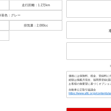
走行距離
：
1.2万km
外装色
：
グレー
排気量
：
2,000cc
価格には保険料、税金、登録料に
総額は掲載月現在、福岡県登録(届
お客様の御要望に基づくオプショ
自動車公正取引協議会
https://www.aftc.or.jp/contents/a