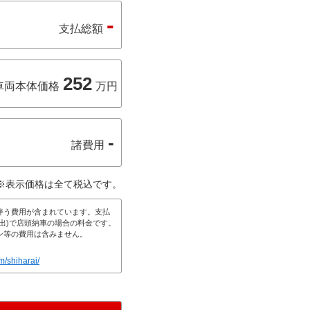
-
支払総額
252
車両本体価格
万円
-
諸費用
※表示価格は全て税込です。
伴う費用が含まれています。支払
出)で店頭納車の場合の料金です。
ン等の費用は含みません。
m/shiharai/