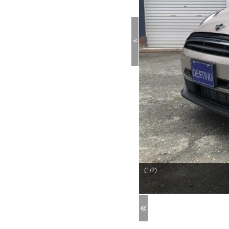
<
(1/2)