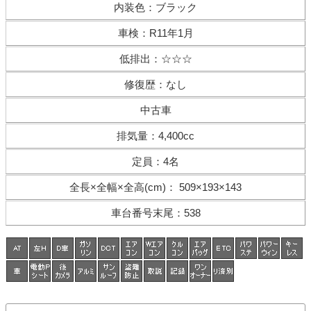
内装色
：
ブラック
車検
：
R11年1月
低排出
：
☆☆☆
修復歴
：
なし
中古車
排気量
：
4,400cc
定員
：
4名
全長×全幅×
全高(cm)
：
509×193×143
車台番号末尾
：
538