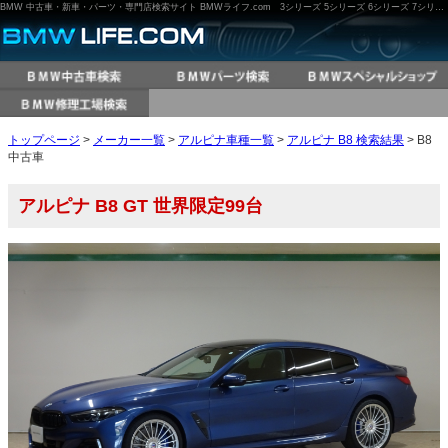
BMW 中古車・新車・パーツ・専門店検索サイト BMWライフ.com 3シリーズ 5シリーズ 6シリーズ 7シリーズ M3 M5 X3 X5 など
トップページ
>
メーカー一覧
>
アルピナ車種一覧
>
アルピナ B8 検索結果
> B8
中古車
アルピナ B8 GT 世界限定99台