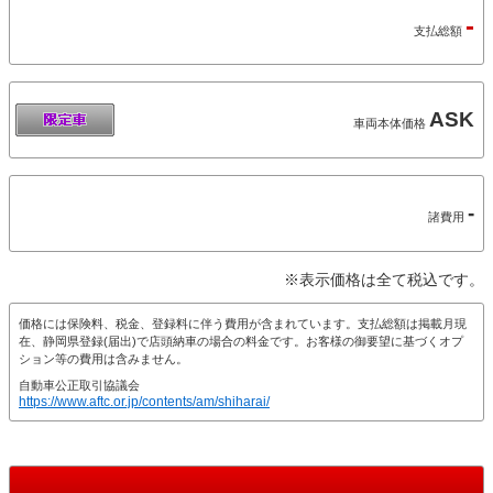
-
支払総額
ASK
車両本体価格
-
諸費用
※表示価格は全て税込です。
価格には保険料、税金、登録料に伴う費用が含まれています。支払総額は掲載月現
在、静岡県登録(届出)で店頭納車の場合の料金です。お客様の御要望に基づくオプ
ション等の費用は含みません。
自動車公正取引協議会
https://www.aftc.or.jp/contents/am/shiharai/