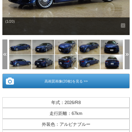
(1/20)
高画質画像(20枚)を見る >>
年式
：
2026/R8
走行距離
：
67km
外装色
：
アルピナブルー