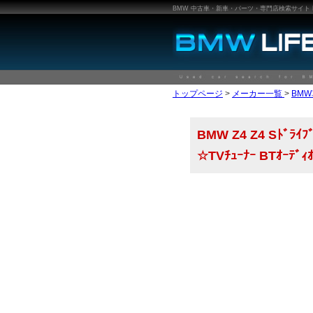
BMW 中古車・新車・パーツ・専門店検索サイト BMW
トップページ
>
メーカー一覧
>
BM
BMW Z4 Z4 Sﾄﾞﾗｲﾌﾞ
☆TVﾁｭｰﾅｰ BTｵｰﾃﾞ