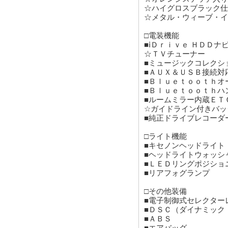
☆ハイグロスブラック仕
☆メタル・ウィーブ・イ
□電装機能
■ⅰＤｒｉｖｅ ＨＤＤ
☆ＴＶチューナー
■ミュージックコレクシ
■ＡＵＸ＆ＵＳＢ接続対
■Ｂｌｕｅｔｏｏｔｈオ
■Ｂｌｕｅｔｏｏｔｈハ
■ルームミラー内蔵ＥＴ
☆ガイドライン付きバッ
■純正ドライブレコーダ
□ライト機能
■キセノンヘッドライト
■ヘッドライトウォッシ
■ＬＥＤリングポジショ
■リアフォグランプ
□その他装備
■電子制御式セレクター
■ＤＳＣ（ダイナミック
■ＡＢＳ
■エアバッグ