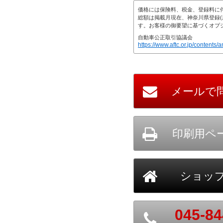
価格には保険料、税金、登録料に
総額は掲載月現在、神奈川県登録(
す。お客様の御要望に基づくオプ
自動車公正取引協議会
https://www.aftc.or.jp/contents/a
045-84