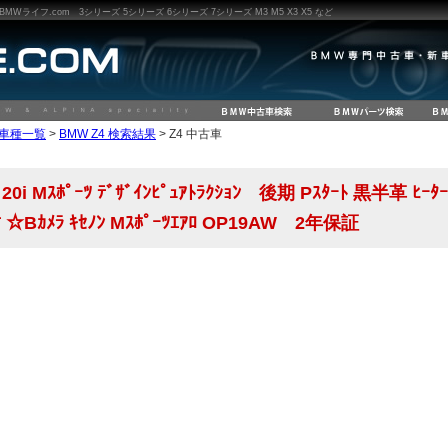
ライフ.com 3シリーズ 5シリーズ 6シリーズ 7シリーズ M3 M5 X3 X5 など
W車種一覧
>
BMW Z4 検索結果
> Z4 中古車
20i Mｽﾎﾟｰﾂ ﾃﾞｻﾞｲﾝﾋﾟｭｱﾄﾗｸｼｮﾝ 後期 Pｽﾀｰﾄ 黒半革 ﾋｰﾀｰ i
ｨｵ ☆Bｶﾒﾗ ｷｾﾉﾝ Mｽﾎﾟｰﾂｴｱﾛ OP19AW 2年保証