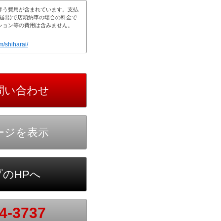
伴う費用が含まれています。支払
届出)で店頭納車の場合の料金で
ション等の費用は含みません。
m/shiharai/
4-3737