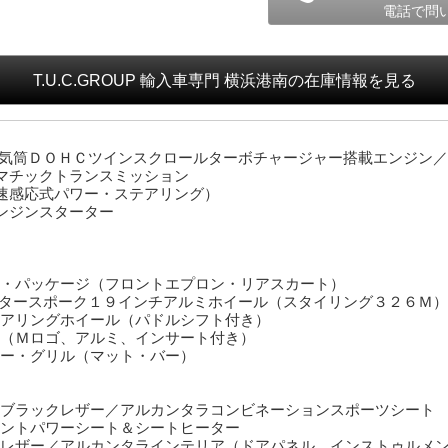
電話で問
T.U.C.GROUP 輸入車専門 横浜港南
の在庫情報を見る
４気筒ＤＯＨＣツインスクロールターボチャージャー搭載エンジン
マチックトランスミッション
速感応式パワー・ステアリング）
ンジンスターター
・パッケージ（フロントエプロン・リアスカート）
タースポーク１９インチアルミホイール（スタイリング３２６Ｍ）
アリングホイール（パドルシフト付き）
（Ｍロゴ、アルミ、インサート付き）
ー・グリル（マット・バー）
ブラックレザー／アルカンタラコンビネーションスポーツシート
ントパワーシート＆シートヒーター
レザー／アルカンタラインテリア（ドアパネル、インストゥルメ