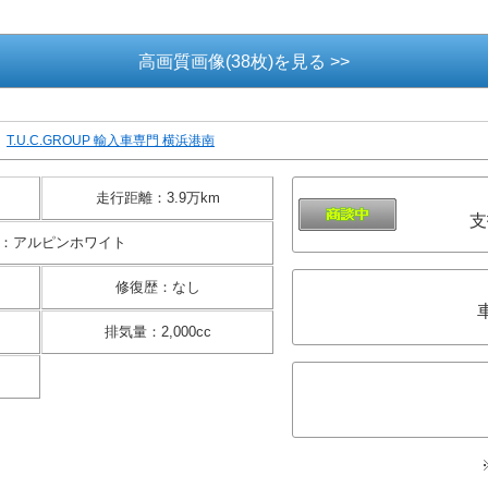
高画質画像(38枚)を見る >>
T.U.C.GROUP 輸入車専門 横浜港南
走行距離
：
3.9万km
支
：
アルピンホワイト
修復歴
：
なし
排気量
：
2,000cc