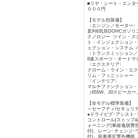
■リヤ・シート・エンタ
０００円
【モデル別装備】
〈エンジン／モーター〉
直列6気筒DOHCガソ
クノロジー ツイン・ス
ト・インジェクション・
ェクション・システム 
〈トランスミッション／
8速スポーツ・オートマ
〈エクステリア〉
クローム・ライン・エ
リム・フィニッシャー 
〈インテリア〉
マルチファンクション・レ
（655W、20スピー
【全モデル標準装備】
＜セーフティ/セキュリ
●ドライビグ･アシスト･
コントロール(ストップ
ォーニング(車線逸脱警
付)、レーン･チェンジ
付)、前車接近警告機能