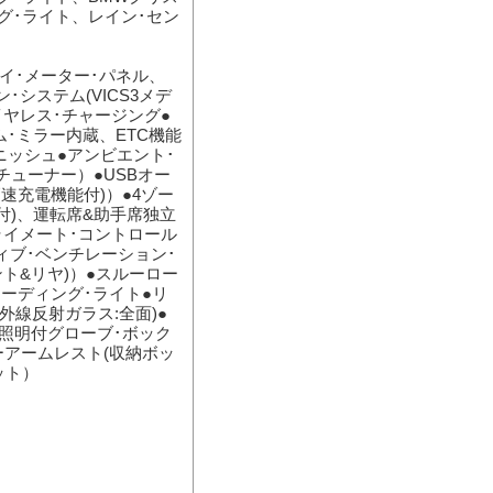
ング･ライト、レイン･セン
レイ･メーター･パネル、
･システム(VICS3メデ
イヤレス･チャージング●
ム･ミラー内蔵、ETC機能
ニッシュ●アンビエント･
チューナー）●USBオー
高速充電機能付)）●4ゾー
付)、運転席&助手席独立
ライメート･コントロール
ィブ･ベンチレーション･
ント&リヤ)）●スルーロー
ーディング･ライト●リ
外線反射ガラス:全面)●
●照明付グローブ･ボック
ーアームレスト(収納ボッ
ット）