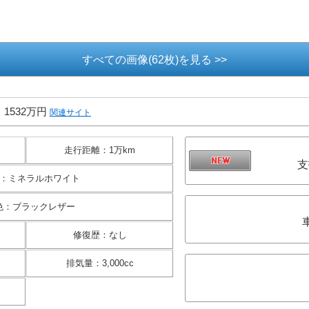
すべての画像(62枚)を見る >>
1532万円
関連サイト
走行距離
：
1万km
支
：
ミネラルホワイト
色
：
ブラックレザー
修復歴
：
なし
排気量
：
3,000cc