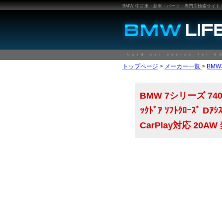
BMW 中古車・新車・パーツ・専門店検索サイト BMW
トップページ
>
メーカー一覧
>
BM
BMW 7シリーズ 740i ｴｸ
ｯｸﾄﾞｱ ｿﾌﾄｸﾛｰｽﾞ Dｱｼ
CarPlay対応 20AW