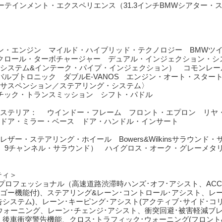
ーテインメント・エクスペリエンス（31.3インチBMWシアター・
リン・エンジン マイルド・ハイブリッド・テクノロジー BMWツ
クロール・ターボチャージャー デュアル・インジェクション・シ
システム&インテーク・パイプ・インジェクション） コモンレー
バルブトロニック ダブルE-VANOS エンジン・オート・スター
サスペンション／ステアリング・システム〉
チック・トランスミッション シフト・パドル
クステリア： ウインドー・フレーム フロント・エプロン リヤ
ドア・ミラー・ベース ドア・ハンドル・インサート
ザー・ステアリング・ホイール Bowers&Wilkinsサラウンド
カー、9チャンネル・サラウンド） ハイグロス・オーク・グレーメタ
ティ＞
プロフェッショナル（高速道路渋滞時ハンズ･オフ･アシスト、ACC
&ゴー機能付)、ステアリング&レーン･コントロール･アシスト、レ
告システム)、レーン･キーピング･アシスト(アクティブ･サイド･コ
･ウォーニング、レーン･チェンジ･アシスト、衝突回避･被害軽減ブ
、後車衝突警告機能、クロス･トラフィック･ウォーニング(フロント