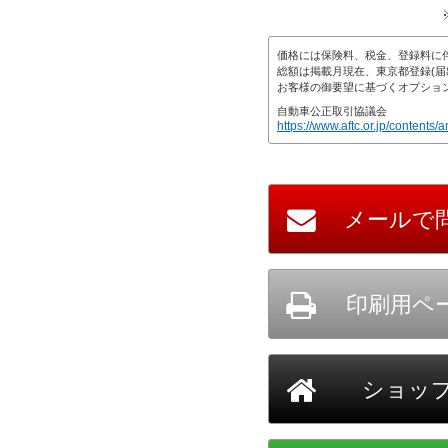
価格には保険料、税金、登録料に
総額は掲載月現在、東京都登録(届
お客様の御要望に基づくオプショ
自動車公正取引協議会
https://www.aftc.or.jp/contents/a