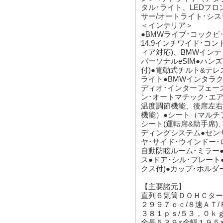
タル･ライト、LEDフロ
サー/オートライト･シス
＜インテリア＞
●BMWライブ･コックピ
14.9インチワイド･コン
ィア対応)、BMWインテ
パーソナルeSIM●ハン
付)●電動式チルト&テ
ライト●BMWインタラク
ディオ･インターフェース
ン･オートマチック･エア
温度調節機能、後席左右
機能）●シート（マルチ
シート(運転席&助手席)
ディングシステム●セン
ヤ･サイド･ウインドー･
自動防眩ルーム･ミラー●
ス●ドア･シル･プレート
クス付)●カップ･ホルダ
【主要諸元】
直列６気筒ＤＯＨＣター
２９９７ｃｃ/８速ＡＴ
３８１ｐｓ/５３，０ｋｇ
全長５３９×全幅１９５