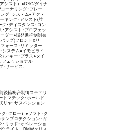
アシスト）●DSC/ダイナ
/コーナリング･ブレー
キング･システム●アクテ
ーキング･アシスト(並
ーク･ディスタンス･コン
ス･アシスト･プロフェッ
コーダー●誤発進抑制制御
アバッグ(フロント&リ
･フォース･リミッター
ーム･システム●イモビライ
タル･キー･プラス●タイ
プロフェッショナル
ブ･サービス、
(前後輪統合制御ステアリ
オートマチック･ホールド
式リヤ･サスペンション
ク･グロー）●ソフト･ク
●サンプロテクション･ガ
ク･リッド･オペレーショ
グ･ライト、BMWクリス