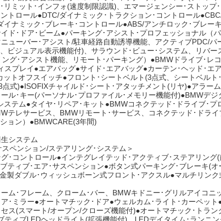
リミット･インフォ(速度制限認識)、エマージェンシー･ストップ･
ントロール●DTC/ダイナミック･トラクション･コントロール●CBC
/ダイナミック･ブレーキ･コントロール●ABS/アンチロック･ブレー
サイド･ドア･ビーム●パーキング･アシスト･プロフェッショナル（パ
マニューバー･アシスト/駐車経路自動誘導機能、アクティブPDC/パ
ヤ、ビジュアル表示機能付)、サラウンド･ビュー･システム、リバー
リング･アシスト機能、リモート･パーキング）●BMWドライブ･レ
ィスプレイ●エアバッグ●サイド･エアバッグ●カーテン･ヘッド･エ
･カットオフスイッチ●フロント･シートベルト(3点式、シートベルト
3点式)●ISOFIXチャイルド･シート･アタッチメント(リヤ)●アラ
ール･キー(パーソナル･プロファイル･メモリー機能付)●BMWデジ
システム●タイヤ･リペア･キット●BMWコネクテッド･ドライブ･
BMWテレサービス、BMWリモート･サービス、コネクテッド･ドライ
レーション）●BMWCARE(3年間)
回生システム
サスペンション/ステアリング･システム＞
ング･コントロール●インテグレイテッド･アクティブ･ステアリング
ダブティブ･エア･サスペンション●ボタン式パーキング･ブレーキ(
合金製ダブル･ウィッシュボーン式フロント･アクスル●マルチリンク
ローム･フレーム、クローム･バー、BMWキドニー･グリルアイコニッ
ドア･ミラー●オートマチック･ドア●ウェルカム･ライト･カーペット
セス(スマート/オープン/クローズ機能付)●オートマチック･トラン
ティブLEDヘッドライト(拡張機能付)、LEDデイタイム･ランニン