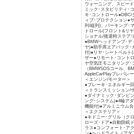
ウォーニング、スピード･
ミック･スタビリティ･コ
キ･コントロール●DBC
ィブ･プロテクション●
列/縦列)、パーキング･
トロール(フロント&リ
ショナル/後退時ステア
●BMWヘッドアンプ･デ
ヤ)●助手席エアバック
付)●リヤ･シートベルト(
ザー●リモート･コントロ
ヤ空気圧モニタリング･
（BMWSOSコール、
AppleCarPlayプレバ
＜エンジン/モーター＞
●ブレーキ･エネルギー
＜トランスミッション/
●ダイナミック･ダンピ
ング･システム)●4輪ア
機能付)●アルミニウム
＜エクステリア＞
●キドニー･グリル（ク
ローズ･ドア●自動防眩
ラス●コンフォート･アク
ン●ヘッドライト（アダブ