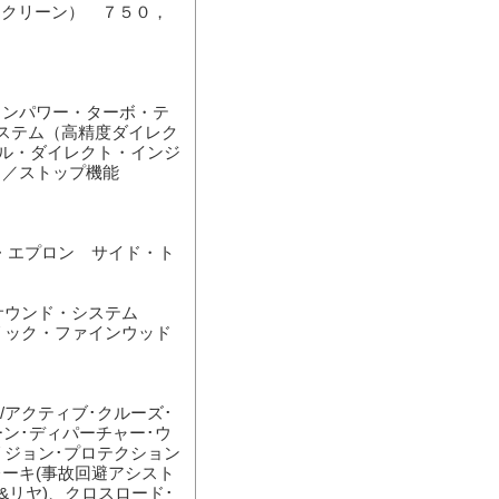
スクリーン） ７５０，
インパワー・ターボ・テ
ステム（高精度ダイレク
ル・ダイレクト・インジ
ト／ストップ機能
・エプロン サイド・ト
・サウンド・システム
リック・ファインウッド
/アクティブ･クルーズ･
ーン･ディパーチャー･ウ
リジョン･プロテクション
レーキ(事故回避アシスト
&リヤ)、クロスロード･