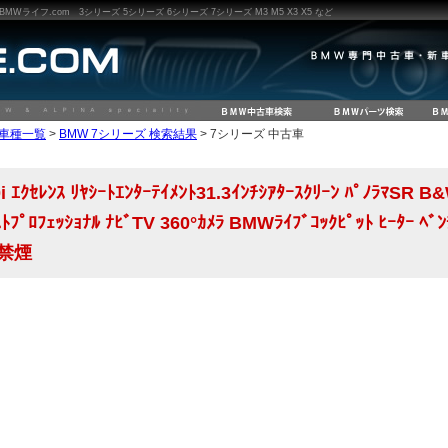
ライフ.com 3シリーズ 5シリーズ 6シリーズ 7シリーズ M3 M5 X3 X5 など
W車種一覧
>
BMW 7シリーズ 検索結果
> 7シリーズ 中古車
ｾﾚﾝｽ ﾘﾔｼｰﾄｴﾝﾀｰﾃｲﾒﾝﾄ31.3ｲﾝﾁｼｱﾀｰｽｸﾘｰﾝ ﾊﾟﾉﾗﾏSR B&W
ｽﾄﾌﾟﾛﾌｪｯｼｮﾅﾙ ﾅﾋﾞTV 360°ｶﾒﾗ BMWﾗｲﾌﾞｺｯｸﾋﾟｯﾄ ﾋｰﾀｰ ﾍﾞﾝ
 禁煙