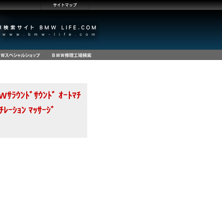
ｻﾗｳﾝﾄﾞｻｳﾝﾄﾞ ｵｰﾄﾏﾁ
ﾁﾚｰｼｮﾝ ﾏｯｻｰｼﾞ