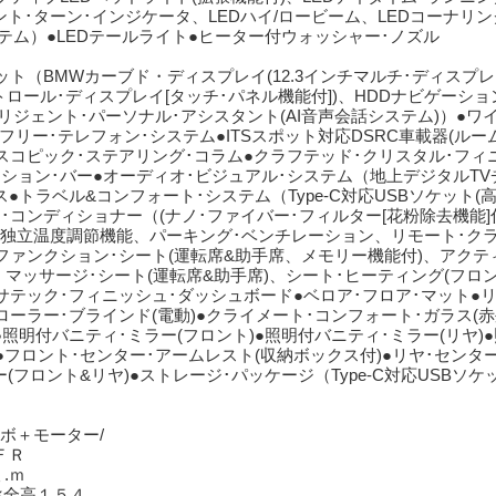
ント･ターン･インジケータ、LEDハイ/ロービーム、LEDコーナリ
テム）●LEDテールライト●ヒーター付ウォッシャー･ノズル
ット（BMWカーブド・ディスプレイ(12.3インチマルチ･ディスプ
トロール･ディスプレイ[タッチ･パネル機能付])、HDDナビゲーション
リジェント･パーソナル･アシスタント(AI音声会話システム)）●ワ
ズフリー･テレフォン･システム●ITSスポット対応DSRC車載器(ルー
レスコピック･ステアリング･コラム●クラフテッド･クリスタル･フィ
ション･バー●オーディオ･ビジュアル･システム（地上デジタルTV
●トラベル&コンフォート･システム（Type-C対応USBソケット(
･コンディショナー（(ナノ･ファイバー･フィルター[花粉除去機能]
独立温度調節機能、パーキング･ベンチレーション、リモート･ク
ファンクション･シート(運転席&助手席、メモリー機能付)、アクテ
、マッサージ･シート(運転席&助手席)、シート･ヒーティング(フロ
サテック･フィニッシュ･ダッシュボード●ベロア･フロア･マット●リ
ローラー･ブラインド(電動)●クライメート･コンフォート･ガラス(赤
照明付バニティ･ミラー(フロント)●照明付バニティ･ミラー(リヤ)
●フロント･センター･アームレスト(収納ボックス付)●リヤ･センタ
ー(フロント&リヤ)●ストレージ･パッケージ（Type-C対応USBソケ
ボ＋モーター/
/ＦＲ
.ｍ
×全高１５４